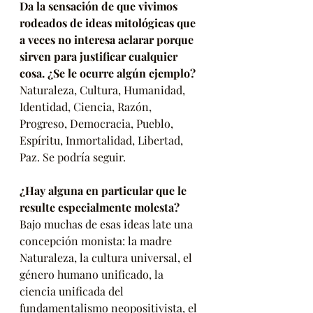
Da la sensación de que vivimos 
rodeados de ideas mitológicas que 
a veces no interesa aclarar porque 
sirven para justificar cualquier 
cosa. ¿Se le ocurre algún ejemplo?
Naturaleza, Cultura, Humanidad, 
Identidad, Ciencia, Razón, 
Progreso, Democracia, Pueblo, 
Espíritu, Inmortalidad, Libertad, 
Paz. Se podría seguir.
¿Hay alguna en particular que le 
resulte especialmente molesta?
Bajo muchas de esas ideas late una 
concepción monista: la madre 
Naturaleza, la cultura universal, el 
género humano unificado, la 
ciencia unificada del 
fundamentalismo neopositivista, el 