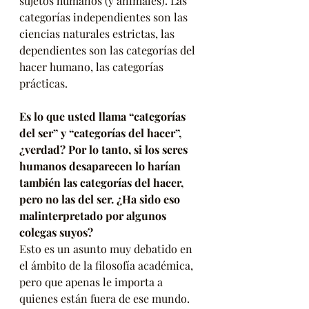
sujetos humanos (y animales). Las 
categorías independientes son las 
ciencias naturales estrictas, las 
dependientes son las categorías del 
hacer humano, las categorías 
prácticas.
Es lo que usted llama “categorías 
del ser” y “categorías del hacer”, 
¿verdad? Por lo tanto, si los seres 
humanos desaparecen lo harían 
también las categorías del hacer, 
pero no las del ser. ¿Ha sido eso 
malinterpretado por algunos 
colegas suyos?
Esto es un asunto muy debatido en 
el ámbito de la filosofía académica, 
pero que apenas le importa a 
quienes están fuera de ese mundo. 