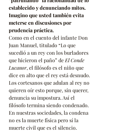
“patrullando” la racionalidad de lo 
establecido y denunciando mitos. 
Imagino que usted también evita 
meterse en discusiones por 
prudencia práctica.
Como en el cuento del infante Don 
Juan Manuel, titulado “Lo que 
sucedió a un rey con los burladores 
que hicieron el paño” de 
El Conde 
Lucanor
, el filósofo es el niño que 
dice en alto que el rey está desnudo. 
Los cortesanos que adulan al rey no 
quieren oír esto porque, sin querer, 
denuncia su impostura. Así el 
filósofo termina siendo condenado. 
En nuestras sociedades, la condena 
no es la muerte física pero sí la 
muerte civil que es el silencio.